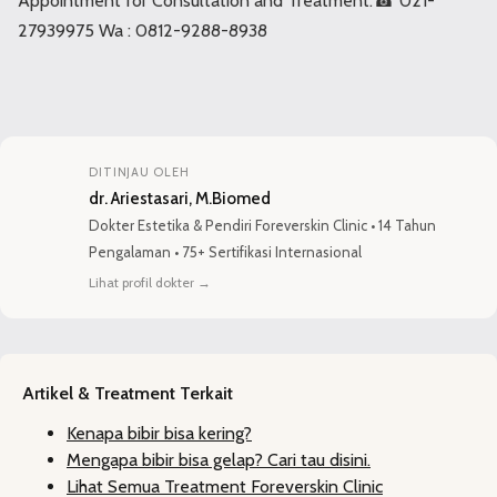
Appointment for Consultation and Treatment:⁣⁣⁣⁣⁣⁣⁣⁣⁣⁣⁣☎ 021-
27939975 ⁣⁣⁣Wa : 0812-9288-8938
DITINJAU OLEH
dr. Ariestasari, M.Biomed
Dokter Estetika
&
Pendiri Foreverskin Clinic
•
14 Tahun
Pengalaman
•
75+ Sertifikasi Internasional
Lihat profil dokter
→
Artikel & Treatment Terkait
Kenapa bibir bisa kering?
Mengapa bibir bisa gelap? Cari tau disini.
Lihat Semua Treatment Foreverskin Clinic