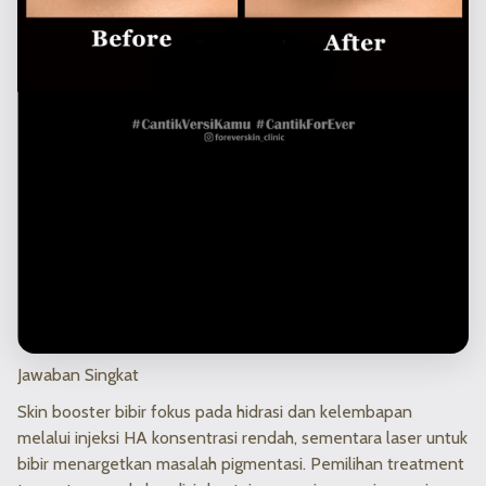
Jawaban Singkat
Skin booster bibir fokus pada hidrasi dan kelembapan
melalui injeksi HA konsentrasi rendah, sementara laser untuk
bibir menargetkan masalah pigmentasi. Pemilihan treatment