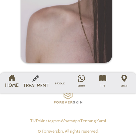
PRODUK
HOME
TREATMENT
Booking
TIPS
Lokasi
TikTok
Instagram
WhatsApp
Tentang Kami
© Foreverskin. All rights reserved.