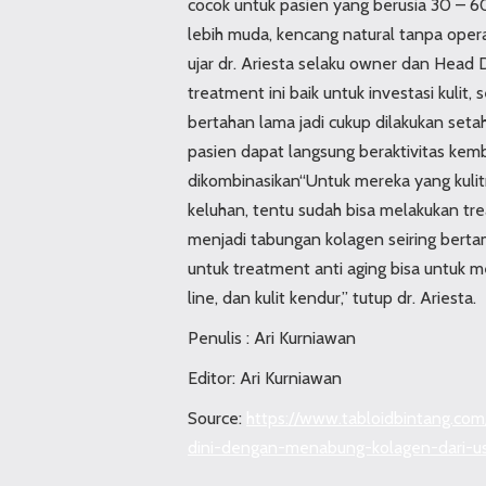
cocok untuk pasien yang berusia 30 – 6
lebih muda, kencang natural tanpa operasi
ujar dr. Ariesta selaku owner dan Head 
treatment ini baik untuk investasi kulit, 
bertahan lama jadi cukup dilakukan set
pasien dapat langsung beraktivitas kemb
dikombinasikan“Untuk mereka yang kuli
keluhan, tentu sudah bisa melakukan tre
menjadi tabungan kolagen seiring bertam
untuk treatment anti aging bisa untuk 
line, dan kulit kendur,” tutup dr. Ariesta.
Penulis : Ari Kurniawan
Editor: Ari Kurniawan
Source:
https://www.tabloidbintang.co
dini-dengan-menabung-kolagen-dari-u