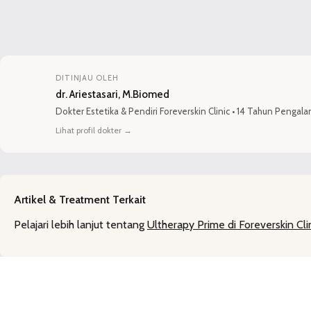
DITINJAU OLEH
dr. Ariestasari, M.Biomed
Dokter Estetika
&
Pendiri Foreverskin Clinic
•
14 Tahun Pengal
Lihat profil dokter
→
Artikel & Treatment Terkait
Pelajari lebih lanjut tentang
Ultherapy Prime di Foreverskin Cli