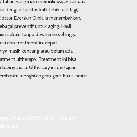
0 tahun yang ingin memiliki wajah tampak
 dengan kualitas kulit lebih baik lagi,”
Doctor Everskin Clinic.Ia menambahkan,
sebagai preventif untuk aging. Hasil
ahun sekali. Tanpa downtime sehingga
ali dan treatment ini dapat
tnya masih kencang atau belum ada
atment ultherapy. Treatment ini bisa
bahnya usia. Ultherapy ini bertujuan
membantu menghilangkan garis halus, smile
m/gaya-hidup/190389-cegah-penuaan-
sia-muda