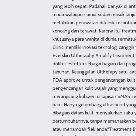
yang lebih cepat. Padahal, banyak di ant
muda walaupun umur sudah masuk lanjut 
melakukan perawatan di klinik kecantikan
kencang dan terawat. Karena itu, treatm
khususnya para wanita di dunia termasuk
Clinic memiliki inovasi teknologi cangg
Everskin Ultheraphy Amplify treatment
dokter estetika sebagai bagian dari pro
tahunan. Keunggulan Ultherapy satu-sa
FDA approve untuk pengencangan kulit 
pengencangan kulit wajah yang menggu
merangsang kolagen di lapisan SMAS s
baru. Hanya gelombang ultrasound yan
dibagian dalam kulit, menyalurkan suhu
pertumbuhannya, tanpa memanaskan bag
atau menambah flek anda.“Treatment Eve