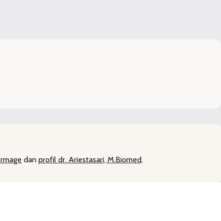
ermage
dan
profil dr. Ariestasari, M.Biomed
.