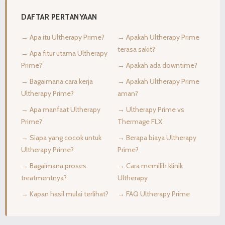
DAFTAR PERTANYAAN
→ Apa itu Ultherapy Prime?
→ Apakah Ultherapy Prime
terasa sakit?
→ Apa fitur utama Ultherapy
Prime?
→ Apakah ada downtime?
→ Bagaimana cara kerja
→ Apakah Ultherapy Prime
Ultherapy Prime?
aman?
→ Apa manfaat Ultherapy
→ Ultherapy Prime vs
Prime?
Thermage FLX
→ Siapa yang cocok untuk
→ Berapa biaya Ultherapy
Ultherapy Prime?
Prime?
→ Bagaimana proses
→ Cara memilih klinik
treatmentnya?
Ultherapy
→ Kapan hasil mulai terlihat?
→ FAQ Ultherapy Prime