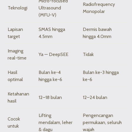
Micro-focused
Radiofrequency
Teknologi
Ultrasound
Monopolar
(MFU-V)
Lapisan
SMAS hingga
Dermis bawah
target
4.5mm
hingga 4.0mm
Imaging
Ya — DeepSEE
Tidak
real-time
Hasil
Bulan ke-4
Bulan ke-3 hingga
optimal
hingga ke-6
ke-6
Ketahanan
12–18 bulan
12–24 bulan
hasil
Lifting
Pengencangan
Cocok
mendalam, leher
permukaan, seluruh
untuk
& dagu
wajah