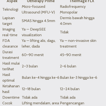
Aspek
Ultherapy Prime
Thermage FLX
Micro-focused
Radiofrequency
Teknologi
Ultrasound (MFU-V)
Monopolar
Lapisan
Dermis bawah hingga
SMAS hingga 4.5mm
target
4.0mm
Imaging
Ya — DeepSEE
Tidak
real-time
visualization
FDA
Ya — lifting alis, dagu,
Ya — non-invasive skin
clearance
leher, dada
treatment
Durasi
60–90 menit
45–90 menit
treatment
Hasil mulai
2–3 bulan
2–6 bulan
terlihat
Hasil
Bulan ke-4 hingga ke-6
Bulan ke-3 hingga ke-6
optimal
Ketahanan
12–18 bulan
12–24 bulan
hasil
Downtime
Tidak ada
Tidak ada
Cocok
Lifting mendalam, area
Pengencangan