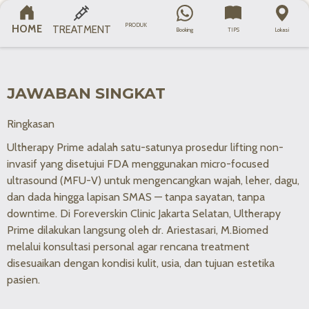
Semua
Face Contouring
Laser
Skin Booster
KATEGORI
PRODUK
HOME
TREATMENT
Booking
TIPS
Lokasi
JAWABAN SINGKAT
Ringkasan
Ultherapy Prime adalah satu-satunya prosedur lifting non-
invasif yang disetujui FDA menggunakan micro-focused
ultrasound (MFU-V) untuk mengencangkan wajah, leher, dagu,
dan dada hingga lapisan SMAS — tanpa sayatan, tanpa
downtime. Di Foreverskin Clinic Jakarta Selatan, Ultherapy
Prime dilakukan langsung oleh dr. Ariestasari, M.Biomed
melalui konsultasi personal agar rencana treatment
disesuaikan dengan kondisi kulit, usia, dan tujuan estetika
pasien.