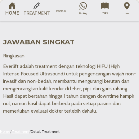
Semua
Face Contouring
Laser
Skin Booster
KATEGORI
PRODUK
HOME
TREATMENT
Booking
TIPS
Lokasi
JAWABAN SINGKAT
Ringkasan
Everlift adalah treatment dengan teknologi HIFU (High
Intense Focused Ultrasound) untuk pengencangan wajah non-
invasif dan non-bedah, membantu mengurangi kerutan dan
mengencangkan kulit kendur di leher, pipi, dan garis rahang.
Hasil dapat bertahan hingga 1 tahun dengan downtime hampir
nol, namun hasil dapat berbeda pada setiap pasien dan
memerlukan evaluasi dokter terlebih dahulu.
Home
/
Treatment
/
Detail Treatment