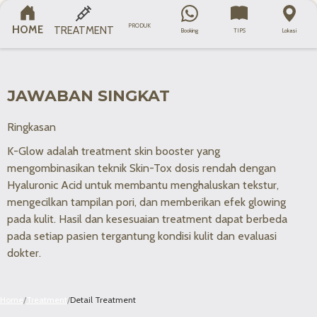
Semua
Face Contouring
Laser
Skin Booster
KATEGORI
PRODUK
HOME
TREATMENT
Booking
TIPS
Lokasi
JAWABAN SINGKAT
Ringkasan
K-Glow adalah treatment skin booster yang
mengombinasikan teknik Skin-Tox dosis rendah dengan
Hyaluronic Acid untuk membantu menghaluskan tekstur,
mengecilkan tampilan pori, dan memberikan efek glowing
pada kulit. Hasil dan kesesuaian treatment dapat berbeda
pada setiap pasien tergantung kondisi kulit dan evaluasi
dokter.
Home
/
Treatment
/
Detail Treatment