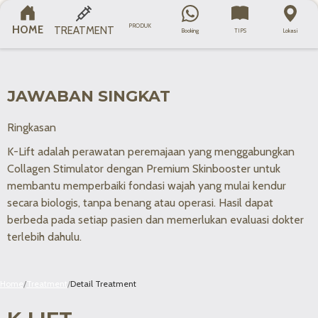
Semua
Face Contouring
Laser
Skin Booster
KATEGORI
PRODUK
HOME
TREATMENT
Booking
TIPS
Lokasi
JAWABAN SINGKAT
Ringkasan
K-Lift adalah perawatan peremajaan yang menggabungkan
Collagen Stimulator dengan Premium Skinbooster untuk
membantu memperbaiki fondasi wajah yang mulai kendur
secara biologis, tanpa benang atau operasi. Hasil dapat
berbeda pada setiap pasien dan memerlukan evaluasi dokter
terlebih dahulu.
Home
/
Treatment
/
Detail Treatment